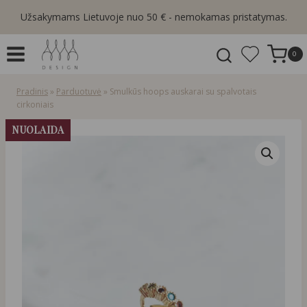
Skip
Užsakymams Lietuvoje nuo 50 € - nemokamas pristatymas.
to
content
0
Pradinis
»
Parduotuvė
»
Smulkūs hoops auskarai su spalvotais
cirkoniais
NUOLAIDA