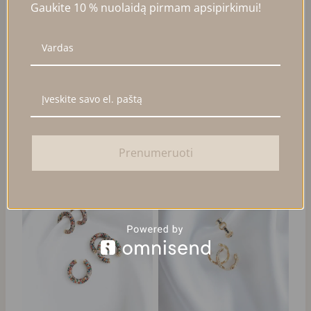
Gaukite 10 % nuolaidą pirmam apsipirkimui!
EAR CUFF SU BALTAIS
ŽVAIGŽDUTĖS FORMOS
CIRKONIAIS
EAR CUFF
23,00
€
15,00
€
Į KREPŠELĮ
Į KREPŠELĮ
Prenumeruoti
PARDUOTA