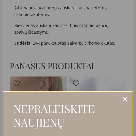
24 k paauksuoti hoops auskarai su spalvotomis
cirkonio akutėmis.
Kiekvienas auskariukas išskirtinis cirkonio akučių
spalvų išdėstymu.
Sudėtis:
24k paauksuotas žalvaris, cirkonio akutės.
PANAŠŪS PRODUKTAI
NEPRALEISKITE
NAUJIENŲ