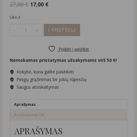
Original
Current
27,00
€
17,00
€
price
price
Liko 3
was:
is:
produkto
27,00 €.
17,00 €.
Į KREPŠELĮ
kiekis:
Smulkūs
hoops
Pridėti į wishlist
auskarai
Nemokamas pristatymas užsakymams virš 50 €!
su
spalvotais
Kokybė, kuria galite pasitikėti
cirkoniais
Pinigų grąžinimas be jokių rūpesčių
Saugus atsiskaitymas
Aprašymas
Atsiliepimai (0)
APRAŠYMAS