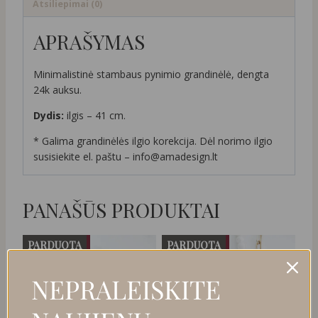
Atsiliepimai (0)
APRAŠYMAS
Minimalistinė stambaus pynimio grandinėlė, dengta
24k auksu.
Dydis:
ilgis – 41 cm.
* Galima grandinėlės ilgio korekcija. Dėl norimo ilgio
susisiekite el. paštu – info@amadesign.lt
PANAŠŪS PRODUKTAI
PARDUOTA
PARDUOTA
NUOLAIDA
NUOLAIDA
NEPRALEISKITE