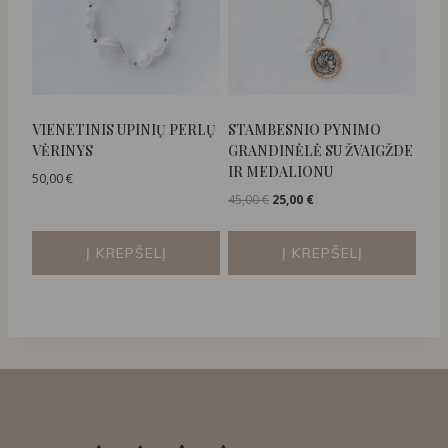
VIENETINIS UPINIŲ PERLŲ
STAMBESNIO PYNIMO
VĖRINYS
GRANDINĖLĖ SU ŽVAIGŽDE
IR MEDALIONU
50,00
€
Original
Current
45,00
€
25,00
€
price
price
was:
is:
Į KREPŠELĮ
Į KREPŠELĮ
45,00 €.
25,00 €.