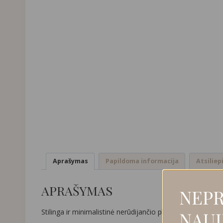
Aprašymas
Papildoma informacija
Atsiliep
APRAŠYMAS
NEPR
Stilinga ir minimalistinė nerūdijančio plieno grandinėlė
NAUJ