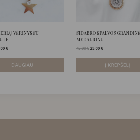
PERLŲ VĖRINYS SU
SIDABRO SPALVOS GRANDINĖ
DUTE
MEDALIONU
ginal
Current
Original
Current
,00
€
45,00
€
25,00
€
ce
price
price
price
s:
is:
was:
is:
DAUGIAU
Į KREPŠELĮ
00 €.
35,00 €.
45,00 €.
25,00 €.