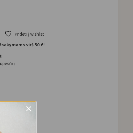
Pridėti į wishlist
sakymams virš 50 €!
ti
rūpesčių