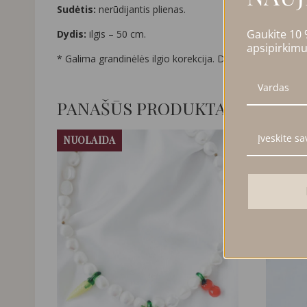
Sudėtis:
nerūdijantis plienas.
Gaukite 10
Dydis:
ilgis – 50 cm.
apsipirkimu
* Galima grandinėlės ilgio korekcija. Dėl norimo ilgio sus
PANAŠŪS PRODUKTAI
PARDU
NUOLAIDA
NUOLA