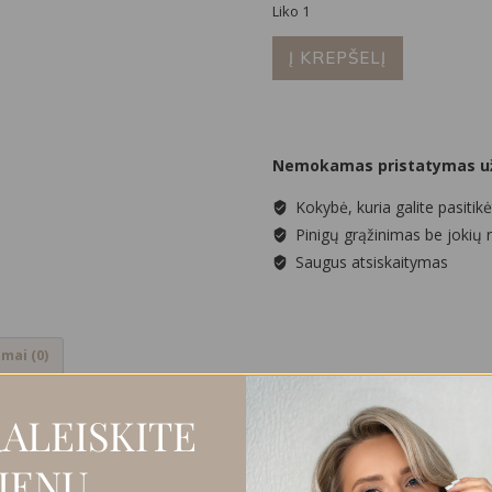
Liko 1
produkto
Į KREPŠELĮ
kiekis:
Grandinėlė
su
medalionu
Nemokamas pristatymas už
Kokybė, kuria galite pasitikė
Pinigų grąžinimas be jokių 
Saugus atsiskaitymas
imai (0)
ALEISKITE
 su 24k paauksuotu medalionu.
IENŲ