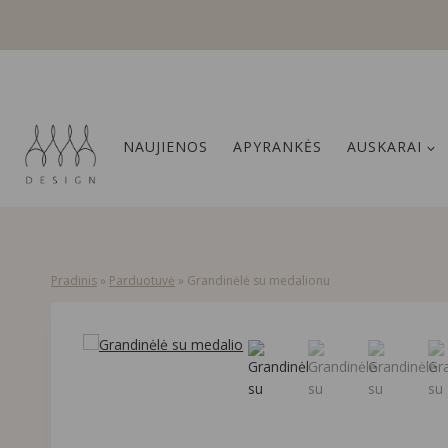
Skip
to
content
NAUJIENOS
APYRANKĖS
AUSKARAI
Pradinis
»
Parduotuvė
»
Grandinėlė su medalionu