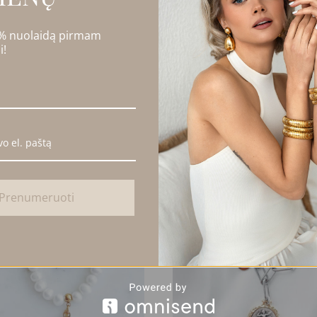
 % nuolaidą pirmam
i!
isiekite el. paštu – info@amadesign.lt
OTA
IDA
NUOLAIDA
Prenumeruoti