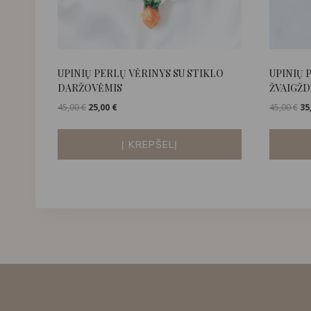
UPINIŲ PERLŲ VĖRINYS SU STIKLO
UPINIŲ 
DARŽOVĖMIS
ŽVAIGŽ
Original
Current
Ori
45,00
€
25,00
€
45,00
€
35
price
price
pri
was:
is:
wa
Į KREPŠELĮ
45,00 €.
25,00 €.
45,