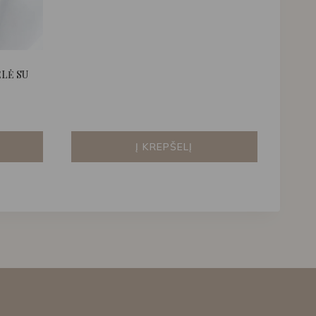
LĖ SU
Į KREPŠELĮ