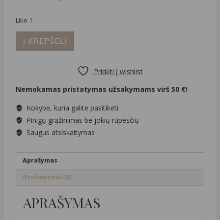
Liko 1
produkto
Į KREPŠELĮ
kiekis:
Ilgas
perlų
Pridėti į wishlist
vėrinys
Nemokamas pristatymas užsakymams virš 50 €!
su
širdele
Kokybė, kuria galite pasitikėti
Pinigų grąžinimas be jokių rūpesčių
Saugus atsiskaitymas
Aprašymas
Atsiliepimai (0)
APRAŠYMAS