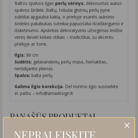
Baltos spalvos ilgas
perlų vėrinys
, dekoruotas aukso
spalvos širdele. Baltų, tobulai glotnių perlų pynė
subtiliai apgaubia kaklą, o priekyje esantis auksinis
širdelės pakabukas suteikia papuošalui išraiškingumo ir
išskirtinumo. Apskritas dekoratyvinis užsegimas leidžia
vėrinį dėvėti keliais stiliais – tradiciškai, su akcentu
priekyje ar šone.
Ilgis:
86 cm
Sudėtis:
gėlavandėnių perlų masė, hematitas,
nerūdijantis plienas.
Spalva:
balta perlų
Galima ilgio korekcija.
Dėl norimo ilgio susisiekite
el. paštu – info@amadesign.lt
PANAŠŪS PRODUKTAI
NEPRALEISKITE
NUOLAIDA
NUOLAIDA