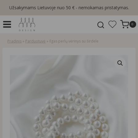
Skip
Užsakymams Lietuvoje nuo 50 € - nemokamas pristatymas.
to
content
0
Pradinis
»
Parduotuvė
»
Ilgas perlų vėrinys su širdele