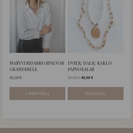
MASYVI SIDABRO SPALVOS
DVIEJŲ DALIŲ KAKLO
GRANDINĖLĖ
PAPUOŠALAS
Original
Current
43,00
€
55,00
€
40,00
€
price
price
was:
is:
Į KREPŠELĮ
DAUGIAU
55,00 €.
40,00 €.