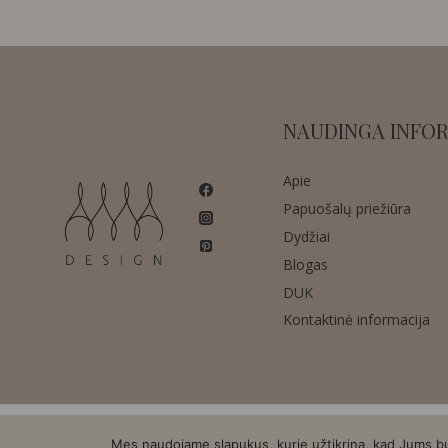
NAUDINGA INFOR
Apie
Papuošalų priežiūra
Dydžiai
Blogas
DUK
Kontaktinė informacija
Mes naudojame slapukus, kurie užtikrina, kad Jums bus 