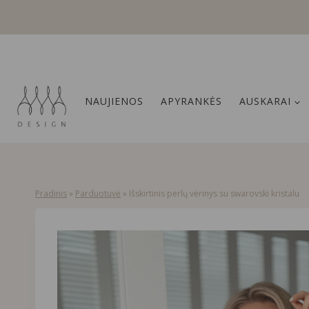
Skip
to
content
NAUJIENOS
APYRANKĖS
AUSKARAI
Pradinis
»
Parduotuvė
»
Išskirtinis perlų vėrinys su swarovski kristalu