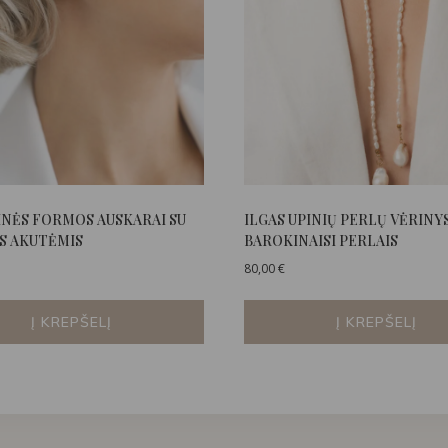
INĖS FORMOS AUSKARAI SU
ILGAS UPINIŲ PERLŲ VĖRINYS
S AKUTĖMIS
BAROKINAISI PERLAIS
80,00
€
Į KREPŠELĮ
Į KREPŠELĮ