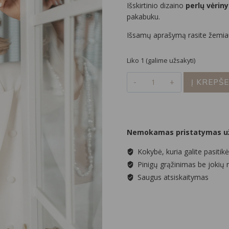
Išskirtinio dizaino
perlų vėrin
pakabuku.
Išsamų aprašymą rasite žemia
Liko 1 (galime užsakyti)
produkto
Į KREPŠE
kiekis:
Išskirtinis
perlų
vėrinys
Nemokamas pristatymas už
su
swarovski
Kokybė, kuria galite pasitikė
kristalu
Pinigų grąžinimas be jokių 
Saugus atsiskaitymas