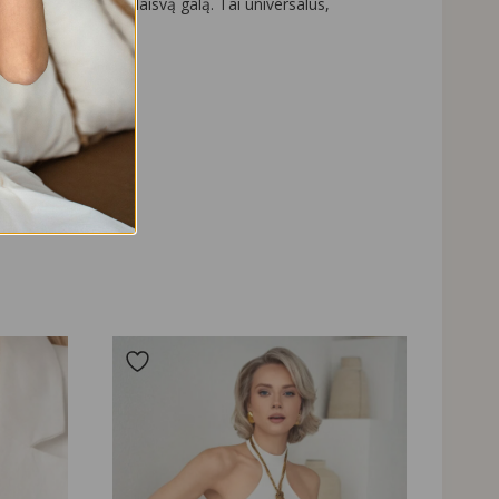
je, paliekant vieną laisvą galą. Tai universalus,