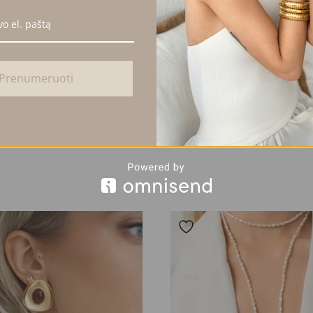
 dvejomis eilėmis, nešioti kaip viengubą arba užsegti pasirinktoje vieto
s.
is plienas,
Swarovski
kristalas
Prenumeruoti
n.lt