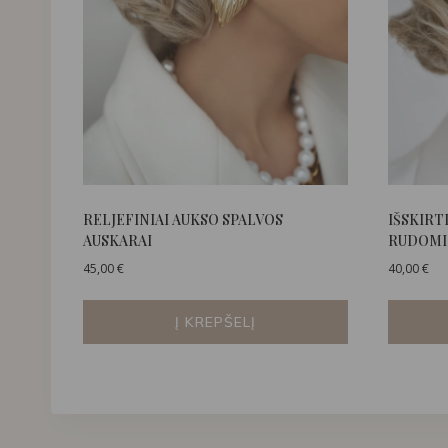
RELJEFINIAI AUKSO SPALVOS
IŠSKIRT
AUSKARAI
RUDOMI
45,00
€
40,00
€
Į KREPŠELĮ