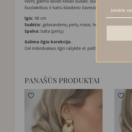
Vėrinį galima dėvėti keliais būdais: sluoksniuoti ant kaklo
šiuolaikiškas ir kartu klasikinio žavesio kupinas aksesuara
lgis:
98 cm
Sudėtis:
gėlavandenių perlų masė, hematitas, nerūdijant
Spalva:
balta (perlų)
Galima ilgio korekcija.
Dėl individualaus ilgio rašykite el. paštu:
info@amadesig
PANAŠŪS PRODUKTAI