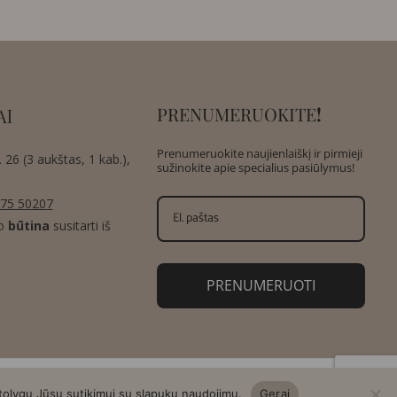
PRENUMERUOKITE
!
AI
Prenumeruokite naujienlaiškį ir pirmieji
 26 (3 aukštas, 1 kab.),
sužinokite apie specialius pasiūlymus!
75 50207
o
būtina
susitarti iš
PRENUMERUOTI
 tolygu Jūsų sutikimui su slapukų naudojimu.
Gerai