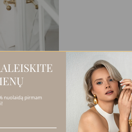
ALEISKITE
IENŲ
 % nuolaidą pirmam
i!
arovski kristalu
bei perliuko pakabuku. Kaklo papuošalas išsiskiria t