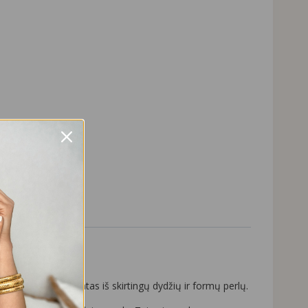
uo, kad yra pagamintas iš skirtingų dydžių ir formų perlų.