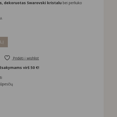
ys, dekoruotas Swarovski kristalu
bei perliuko
u.
LĮ
Pridėti į wishlist
sakymams virš 50 €!
ti
rūpesčių