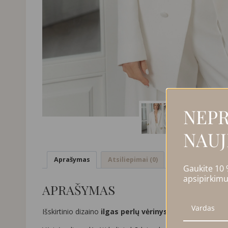
NEPR
NAUJ
Aprašymas
Atsiliepimai (0)
Gaukite 10
apsipirkimu
APRAŠYMAS
Išskirtinio dizaino
ilgas perlų vėrinys, dekoruotas Sw