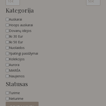
Kategorija
Kategorija
Auskarai
Hoops auskarai
Dovanų idėjos
Iki 30 Eur
Iki 50 Eur
Nuolaidos
Ypatingi pasiūlymai
Kolekcijos
Aurora
MARÉA
Naujienos
Statusas
Statusas
Turime
Neturime