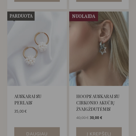
PARDUOTA
NUOLAIDA
AUSKARAI SU
HOOPS AUSKARAI SU
PERLAIS
CIRKONIO AKUČIŲ
ŽVAIGŽDUTĖMIS
35,00
€
Original
Current
40,00
€
30,00
€
price
price
was:
is:
DAUGIAU
Į KREPŠELĮ
40,00 €.
30,00 €.