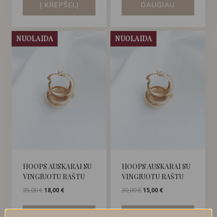
Į KREPŠELĮ
DAUGIAU
35,00 €.
25,00 €.
NUOLAIDA
NUOLAIDA
HOOPS AUSKARAI SU
HOOPS AUSKARAI SU
VINGIUOTU RAŠTU
VINGIUOTU RAŠTU
Original
Current
Original
Current
35,00
€
18,00
€
30,00
€
15,00
€
price
price
price
price
was:
is:
was:
is:
Į KREPŠELĮ
Į KREPŠELĮ