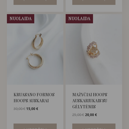
NUOLAIDA
NUOLAIDA
KRUASANO FORMOS
MAŽYČIAI HOOPS
HOOPS AUSKARAI
AUSKARIUKAIS SU
GĖLYTĖMIS
Original
Current
30,00
€
15,00
€
price
price
Original
Current
25,00
€
20,00
€
was:
is:
price
price
30,00 €.
15,00 €.
was:
is: