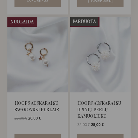
DAUGIAU
Į KREPŠELĮ
PARDUOTA
NUOLAIDA
NUOLAIDA
HOOPS AUSKARAI SU
HOOPS AUSKARAI SU
SWAROVSKI PERLAIS
UPINIŲ PERLŲ
KAMUOLIUKU
Original
Current
25,00
€
20,00
€
price
price
Original
Current
35,00
€
25,00
€
was:
is:
price
price
25,00 €.
20,00 €.
was:
is: