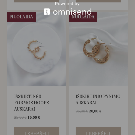
NUOLAIDA
NUOLAIDA
IŠSKIRTINĖS
IŠSKIRTINIO PYNIMO
FORMOS HOOPS
AUSKARAI
AUSKARAI
Original
Current
35,00
€
20,00
€
price
price
Original
Current
25,00
€
15,00
€
was:
is:
price
price
35,00 €.
20,00 €.
was:
is:
Į KREPŠELĮ
Į KREPŠELĮ
25,00 €.
15,00 €.