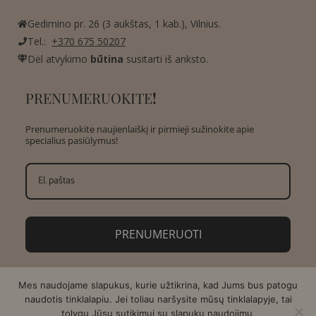
Gedimino pr. 26 (3 aukštas, 1 kab.), Vilnius.
Tel.:
+370 675 50207
Dėl atvykimo
būtina
susitarti iš anksto.
PRENUMERUOKITE
!
Prenumeruokite naujienlaiškį ir pirmieji sužinokite apie
specialius pasiūlymus!
PRENUMERUOTI
Mes naudojame slapukus, kurie užtikrina, kad Jums bus patogu
naudotis tinklalapiu. Jei toliau naršysite mūsų tinklalapyje, tai
tolygu Jūsų sutikimui su slapukų naudojimu.