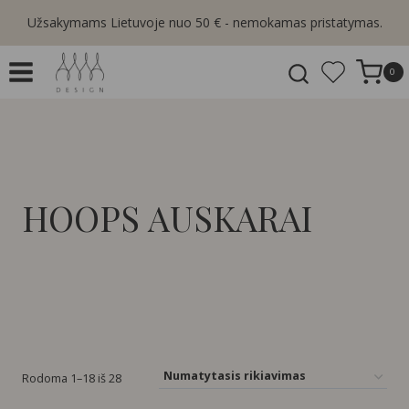
Skip
Užsakymams Lietuvoje nuo 50 € - nemokamas pristatymas.
to
content
0
HOOPS AUSKARAI
Rodoma 1–18 iš 28