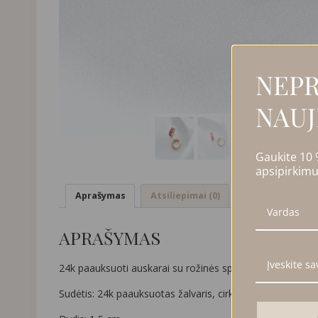
NEPR
NAUJ
Gaukite 10
apsipirkimu
Aprašymas
Atsiliepimai (0)
APRAŠYMAS
24k paauksuoti auskarai su rožinės spalvos cirkonio aku
Sudėtis: 24k paauksuotas žalvaris, cirkonis.