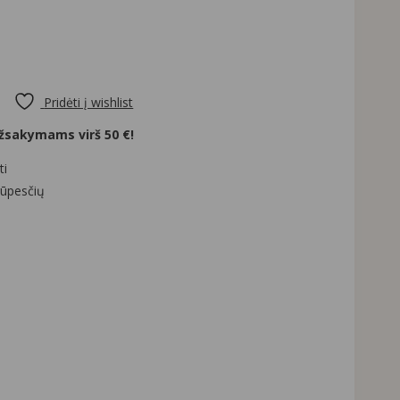
Pridėti į wishlist
sakymams virš 50 €!
ti
rūpesčių