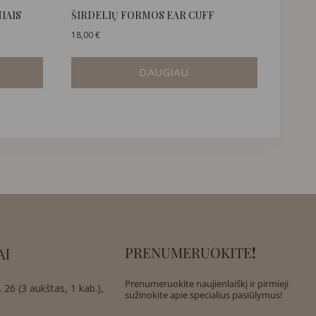
IAIS
ŠIRDELIŲ FORMOS EAR CUFF
18,00
€
DAUGIAU
PRENUMERUOKITE
!
AI
Prenumeruokite naujienlaiškį ir pirmieji
 26 (3 aukštas, 1 kab.),
sužinokite apie specialius pasiūlymus!