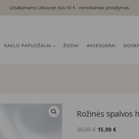
Užsakymams Lietuvoje nuo 50 € - nemokamas pristatymas.
KAKLO PAPUOŠALAI
ŽIEDAI
AKSESUARAI
DOVAN
Rožinės spalvos 
Original
Current
30,00
€
15,00
€
price
price