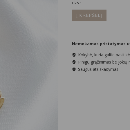
Liko 1
was:
is:
produkto
30,00 €.
15,00 €.
Į KREPŠELĮ
kiekis:
Rožinės
spalvos
hoops
Nemokamas pristatymas už
auskarai
Kokybė, kuria galite pasitikė
Pinigų grąžinimas be jokių 
Saugus atsiskaitymas