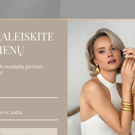
ALEISKITE
IENŲ
 % nuolaidą pirmam
i!
tėmis.