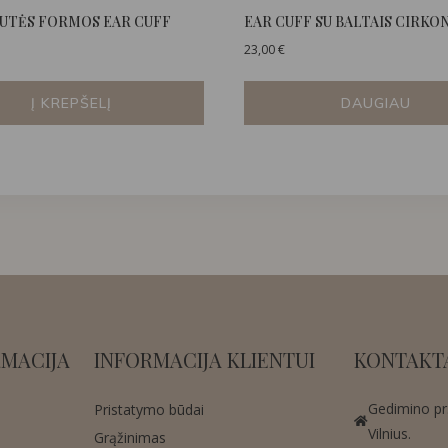
UTĖS FORMOS EAR CUFF
EAR CUFF SU BALTAIS CIRKON
23,00
€
Į KREPŠELĮ
DAUGIAU
MACIJA
INFORMACIJA KLIENTUI
KONTAKT
Gedimino pr.
Pristatymo būdai
Vilnius.
Grąžinimas